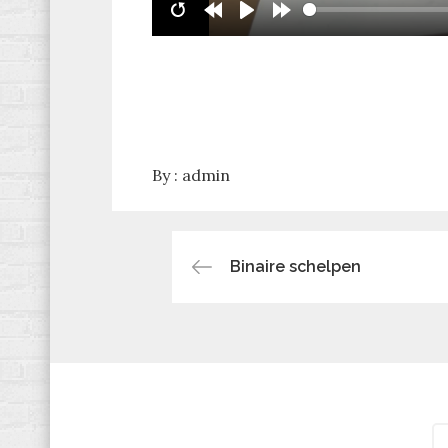
By :
admin
Bericht
Binaire schelpen
navigatie