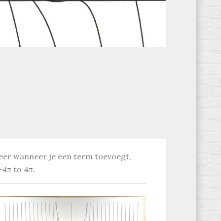
 keer wanneer je een term toevoegt,
-4π to 4π.