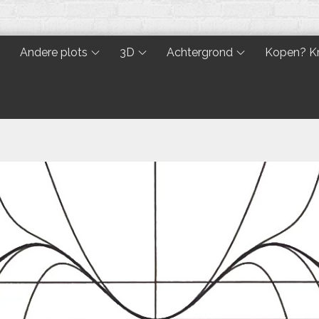
Andere plots
3D
Achtergrond
Kopen? Kr