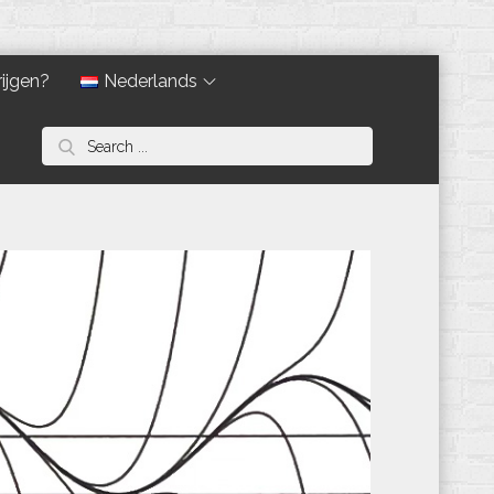
ijgen?
Nederlands
Search
for: