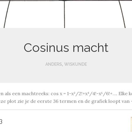
Cosinus macht
,
ANDERS
WISKUNDE
en als een machtreeks: cos x = 1-x²/2!+x⁴/4!-x⁶/6!+…. Elke
eze plot zie je de eerste 36 termen en de grafiek loopt van 
3