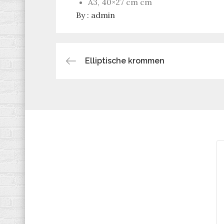
A3, 40×27 cm cm
By :
admin
Bericht
Elliptische krommen
navigatie