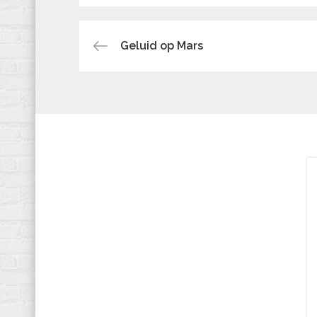
Bericht
Geluid op Mars
navigatie