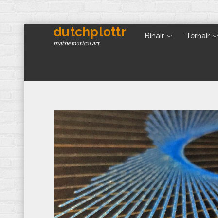
dutchplottr
Skip
Binair
Ternair
to
mathematical art
content