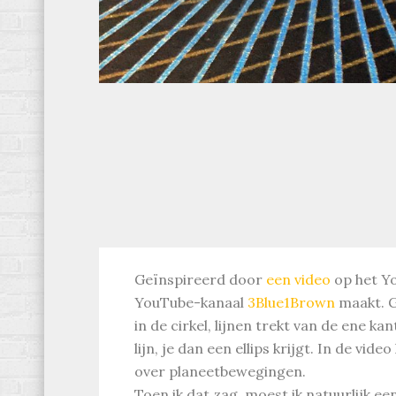
Geïnspireerd door
een video
op het Y
YouTube-kanaal
3Blue1Brown
maakt. Gr
in de cirkel, lijnen trekt van de ene k
lijn, je dan een ellips krijgt. In de vide
over planeetbewegingen.
Toen ik dat zag, moest ik natuurlijk ee