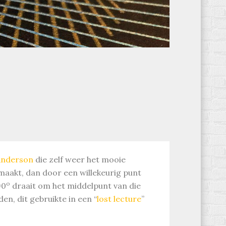
Anderson
die zelf weer het mooie
l maakt, dan door een willekeurig punt
o
90
draait om het middelpunt van die
en, dit gebruikte in een “
lost lecture
”