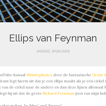
Ellips van Feynman
,
ANDERS
WISKUNDE
ouTube-kanaal
Minutephysics
door de fantastische
Grant 
ant legt hierin uit dat je een ellips maakt als je een cirke
ant van de cirkel naar de andere en dan deze lijnen allemaal 
o legt hij uit dat de grote
Richard Feynman
(een van mijn held
n plot maken. In “blue” and “brown”.