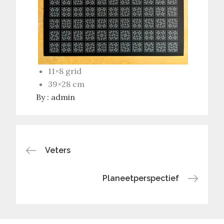
11×8 grid
39×28 cm
By :
admin
Bericht
Veters
navigatie
Planeetperspectief