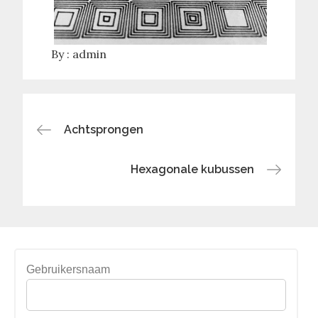
By :
admin
Bericht
Achtsprongen
navigatie
Hexagonale kubussen
Gebruikersnaam