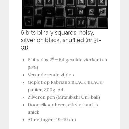
6 bits binary squares, noisy,
silver on black, shuffled (nr 31-
01)
6
6 bits dus 2
= 64 gevulde vierkanten
(8×8)
Veranderende zijden
Geplot op Fabriano BLACK BLACK
papier, 300g A4.
Zilveren pen (Mitsubishi Uni-ball)
Door elkaar heen, elk vierkant is
uniek
Afmetingen: 19×19 cm