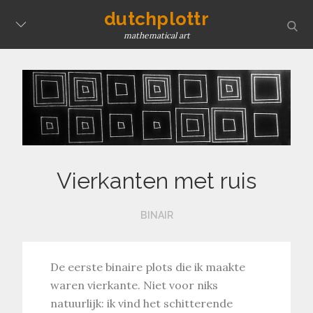
Skip
dutchplottr
sear
to
mathematical art
content
Vierkanten met ruis
BINAIR
De eerste binaire plots die ik maakte
waren vierkante. Niet voor niks
natuurlijk: ik vind het schitterende